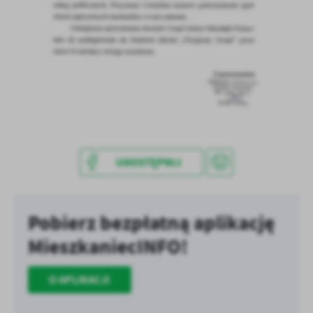
treści w postaci wiadomości, ofert, komunikatów mediów
społecznościowych.
UDOSTĘPNIJ
Pobierz bezpłatną aplikację
MieszkaniecINFO!
O APLIKACJI