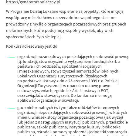
https://generatorspoleczny.pl
W Programie Działaj Lokalnie wspierane są projekty, które inicjują
współpracę mieszkańców na rzecz dobra wspólnego. Jest on
prowadzony z myślą o organizacjach pozarządowych oraz grupach
nieformalnych, które podejmują wspólny wysiłek, aby w ich
społecznościach żyło się lepiej.
Konkurs adresowany jest do:
organizacji pozarządowych posiadających osobowość prawną
(tj. fundacji, stowarzyszeń, z wyłączeniem fundacji skarbu
państwa i ich oddziałów, spółdzielni socjalnych
i mieszkaniowych, stowarzyszeń samorządów lokalnych,
Lokalnych Organizacji Turystycznych (działających
na podstawie Ustawy z dnia 25 czerwca 1999 r. o Polskiej
Organizacji Turystycznej i w oparciu o ustawę prawo
o stowarzyszeniach, zgodnie z Art. 4. ustawy o POT)
oraz związków stowarzyszeń. Do konkursu nie mogą
aplikować organizacje w likwidacji.
grup nieformalnych (w tym także oddziałów terenowych
organizacji nieposiadających osobowości prawnej), w których
imieniu wniosek złoży organizacja pozarządowa (jak wyżej)
lub jedna z następujących instytucji publicznych: przedszkole
publiczne, szkoła publiczna, instytucja kultury, biblioteka
publiczna, ośrodek pomocy społecznej, jednostki samorządu