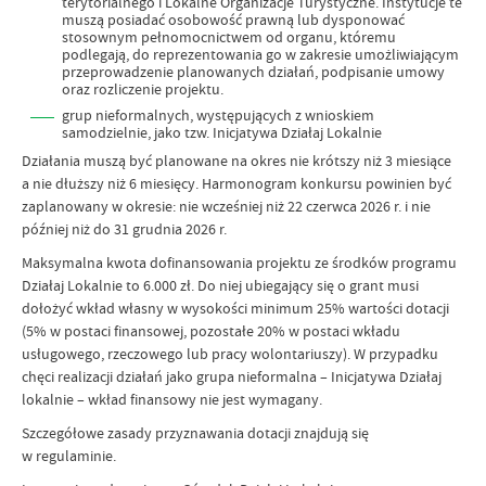
terytorialnego i Lokalne Organizacje Turystyczne. Instytucje te
muszą posiadać osobowość prawną lub dysponować
stosownym pełnomocnictwem od organu, któremu
podlegają, do reprezentowania go w zakresie umożliwiającym
przeprowadzenie planowanych działań, podpisanie umowy
oraz rozliczenie projektu.
grup nieformalnych, występujących z wnioskiem
samodzielnie, jako tzw. Inicjatywa Działaj Lokalnie
Działania muszą być planowane na okres nie krótszy niż 3 miesiące
a nie dłuższy niż 6 miesięcy. Harmonogram konkursu powinien być
zaplanowany w okresie: nie wcześniej niż 22 czerwca 2026 r. i nie
później niż do 31 grudnia 2026 r.
Maksymalna kwota dofinansowania projektu ze środków programu
Działaj Lokalnie to 6.000 zł. Do niej ubiegający się o grant musi
dołożyć wkład własny w wysokości minimum 25% wartości dotacji
(5% w postaci finansowej, pozostałe 20% w postaci wkładu
usługowego, rzeczowego lub pracy wolontariuszy). W przypadku
chęci realizacji działań jako grupa nieformalna – Inicjatywa Działaj
lokalnie – wkład finansowy nie jest wymagany.
Szczegółowe zasady przyznawania dotacji znajdują się
w regulaminie.